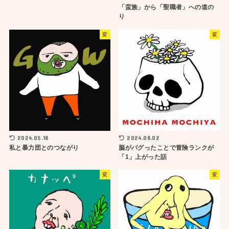
「蛮族」から「聖職者」への道の
り
変
変
2024.05.18
2024.08.02
私と暴力団とのつながり
脳がバグったことで冒険ランクが
「1」上がった話
変
変