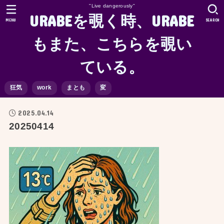
"Live dangerously"
URABEを覗く時、URABE
MENU
SEARCH
もまた、こちらを覗い
ている。
狂気
work
まとも
変
2025.04.14
20250414