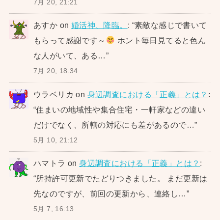
7月 20, 21:21
あすか
on
婚活神、降臨。
: “
素敵な感じで書いて
もらって感謝です～
ホント毎日見てると色ん
な人がいて、ある…
”
7月 20, 18:34
ウラベリカ
on
身辺調査における「正義」とは？
:
“
住まいの地域性や集合住宅・一軒家などの違い
だけでなく、所轄の対応にも差があるので…
”
5月 10, 21:12
ハマトラ
on
身辺調査における「正義」とは？
:
“
所持許可更新でたどりつきました。 まだ更新は
先なのですが、前回の更新から、連絡し…
”
5月 7, 16:13