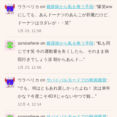
ウラベリカ
on
糖尿病から私を救う手段
: “
爆笑ww
にしても、あんドーナツのあんこが邪魔だけど、
ドーナツはヨダレが・・笑
”
1月 23, 11:58
sonowhere
on
糖尿病から私を救う手段
: “
私も同
じです笑 今の運動量を失くしたら、そのまま病
院行きでしょう涙 朝からあんド…
”
1月 23, 11:56
ウラベリカ
on
サバイバルモードでの映画鑑賞
:
“
でも、何はともあれ楽しかったよね！ 次は来年
かな？今度こそ4DXじゃないやつで観…
”
12月 4, 12:14
sonowhere
on
サバイバルモードでの映画鑑賞
: