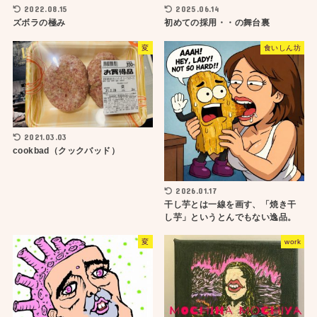
2022.08.15
2025.06.14
ズボラの極み
初めての採用・・の舞台裏
変
食いしん坊
2021.03.03
cookbad（クックバッド）
2026.01.17
干し芋とは一線を画す、「焼き干
し芋」というとんでもない逸品。
変
work