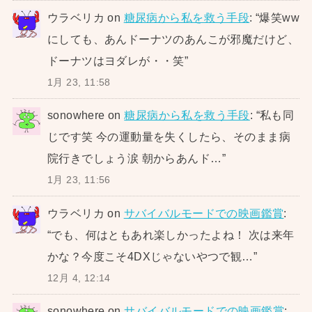
ウラベリカ
on
糖尿病から私を救う手段
: “
爆笑ww
にしても、あんドーナツのあんこが邪魔だけど、
ドーナツはヨダレが・・笑
”
1月 23, 11:58
sonowhere
on
糖尿病から私を救う手段
: “
私も同
じです笑 今の運動量を失くしたら、そのまま病
院行きでしょう涙 朝からあんド…
”
1月 23, 11:56
ウラベリカ
on
サバイバルモードでの映画鑑賞
:
“
でも、何はともあれ楽しかったよね！ 次は来年
かな？今度こそ4DXじゃないやつで観…
”
12月 4, 12:14
sonowhere
on
サバイバルモードでの映画鑑賞
: