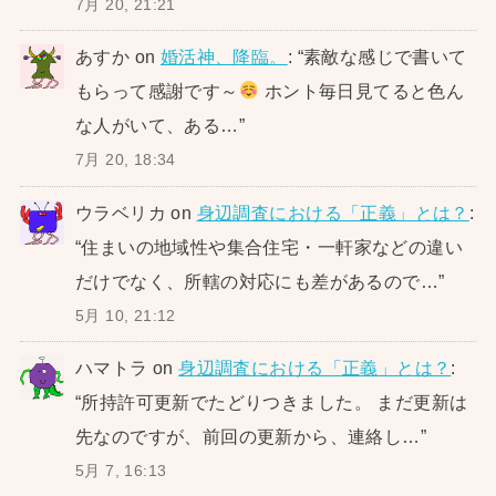
7月 20, 21:21
あすか
on
婚活神、降臨。
: “
素敵な感じで書いて
もらって感謝です～
ホント毎日見てると色ん
な人がいて、ある…
”
7月 20, 18:34
ウラベリカ
on
身辺調査における「正義」とは？
:
“
住まいの地域性や集合住宅・一軒家などの違い
だけでなく、所轄の対応にも差があるので…
”
5月 10, 21:12
ハマトラ
on
身辺調査における「正義」とは？
:
“
所持許可更新でたどりつきました。 まだ更新は
先なのですが、前回の更新から、連絡し…
”
5月 7, 16:13