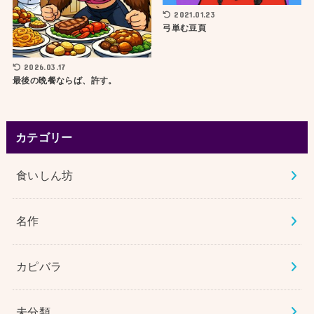
2021.01.23
弓単む豆頁
2026.03.17
最後の晩餐ならば、許す。
カテゴリー
食いしん坊
名作
カピバラ
未分類