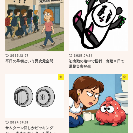
2025.12.07
2025.04.21
平日の早朝という異次元空間
初出勤の途中で怪我、出勤０日で
通勤災害発生
変
変
2024.09.01
サムターン回しかピッキング