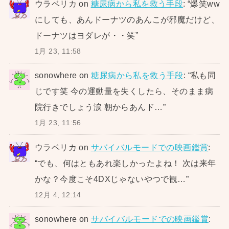
ウラベリカ
on
糖尿病から私を救う手段
: “
爆笑ww
にしても、あんドーナツのあんこが邪魔だけど、
ドーナツはヨダレが・・笑
”
1月 23, 11:58
sonowhere
on
糖尿病から私を救う手段
: “
私も同
じです笑 今の運動量を失くしたら、そのまま病
院行きでしょう涙 朝からあんド…
”
1月 23, 11:56
ウラベリカ
on
サバイバルモードでの映画鑑賞
:
“
でも、何はともあれ楽しかったよね！ 次は来年
かな？今度こそ4DXじゃないやつで観…
”
12月 4, 12:14
sonowhere
on
サバイバルモードでの映画鑑賞
: