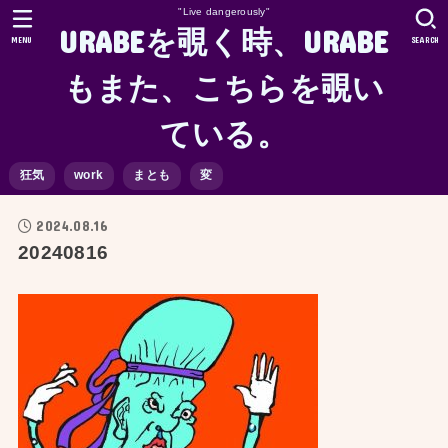
"Live dangerously"
URABEを覗く時、URABE
MENU
SEARCH
もまた、こちらを覗い
ている。
狂気
work
まとも
変
2024.08.16
20240816