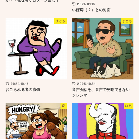
か・・私ならサムターン回し！
2026.01.15
いぼ痔（？）との対面
まとも
まとも
2024.10.16
2025.10.31
おごられる者の流儀
音声会話を、音声で発動できない
ジレンマ
変
狂気