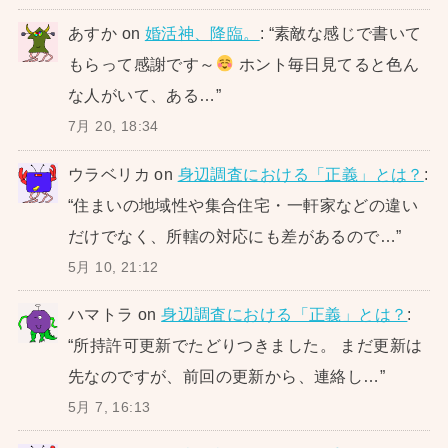
あすか
on
婚活神、降臨。
: “
素敵な感じで書いて
もらって感謝です～
ホント毎日見てると色ん
な人がいて、ある…
”
7月 20, 18:34
ウラベリカ
on
身辺調査における「正義」とは？
:
“
住まいの地域性や集合住宅・一軒家などの違い
だけでなく、所轄の対応にも差があるので…
”
5月 10, 21:12
ハマトラ
on
身辺調査における「正義」とは？
:
“
所持許可更新でたどりつきました。 まだ更新は
先なのですが、前回の更新から、連絡し…
”
5月 7, 16:13