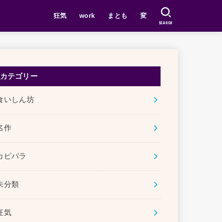
狂気
work
まとも
変
SEARCH
カテゴリー
食いしん坊
名作
カピバラ
未分類
狂気