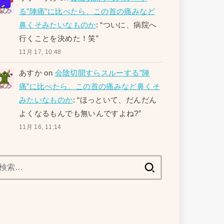
る”陣痛”に比べたら、この首の痛みなど
鼻くそみたいなものか
: “
ついに、病院へ
行くことを決めた！笑
”
11月 17, 10:48
あすか
on
会陰切開すらスルーする”陣
痛”に比べたら、この首の痛みなど鼻くそ
みたいなものか
: “
ほっといて、だんだん
よくなるもんでも無いんですよね?
”
11月 16, 11:14
検
索: