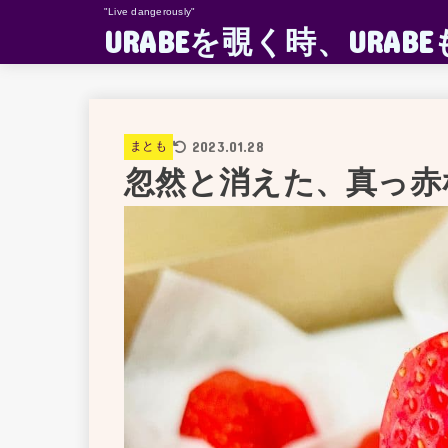
"Live dangerously"
URABEを覗く時、UR
2023.01.28
まとも
忽然と消えた、真っ赤