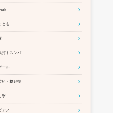
work
まとも
変
代打トスンパ
ポール
柔術・格闘技
射撃
ピアノ