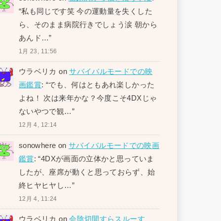
“
私も同じです笑 今の運動量を失くした
ら、そのまま病院行きでしょう涙 朝から
あんド…
”
1月 23, 11:56
ウラベリカ
on
サバイバルモードでの映
画鑑賞
: “
でも、何はともあれ楽しかった
よね！ 次は来年かな？今度こそ4DXじゃ
ないやつで観…
”
12月 4, 12:14
sonowhere
on
サバイバルモードでの映画
鑑賞
: “
4DXが画面の立体かと思っていま
したが、座席が動くと思っておらず、始
終ヒヤヒヤし…
”
12月 4, 11:24
ウラベリカ
on
会陰切開すらスルーす