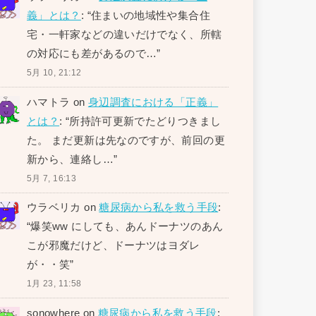
義」とは？
: “
住まいの地域性や集合住
宅・一軒家などの違いだけでなく、所轄
の対応にも差があるので…
”
5月 10, 21:12
ハマトラ
on
身辺調査における「正義」
とは？
: “
所持許可更新でたどりつきまし
た。 まだ更新は先なのですが、前回の更
新から、連絡し…
”
5月 7, 16:13
ウラベリカ
on
糖尿病から私を救う手段
:
“
爆笑ww にしても、あんドーナツのあん
こが邪魔だけど、ドーナツはヨダレ
が・・笑
”
1月 23, 11:58
sonowhere
on
糖尿病から私を救う手段
: