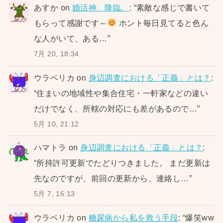
あすか
on
婚活神、降臨。
: “
素敵な感じで書いて
もらって感謝です～
ホント毎日見てると色ん
な人がいて、ある…
”
7月 20, 18:34
ウラベリカ
on
身辺調査における「正義」とは？
:
“
住まいの地域性や集合住宅・一軒家などの違い
だけでなく、所轄の対応にも差があるので…
”
5月 10, 21:12
ハマトラ
on
身辺調査における「正義」とは？
:
“
所持許可更新でたどりつきました。 まだ更新は
先なのですが、前回の更新から、連絡し…
”
5月 7, 16:13
ウラベリカ
on
糖尿病から私を救う手段
: “
爆笑ww