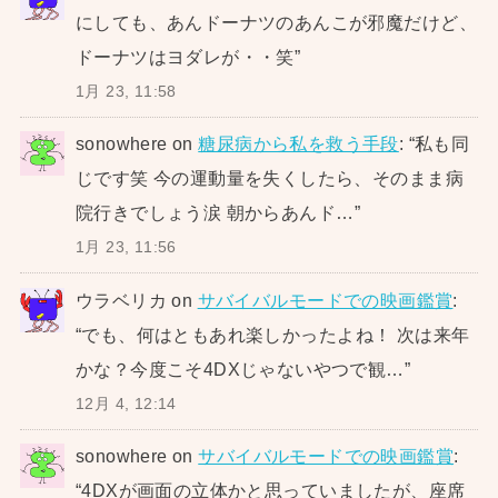
にしても、あんドーナツのあんこが邪魔だけど、
ドーナツはヨダレが・・笑
”
1月 23, 11:58
sonowhere
on
糖尿病から私を救う手段
: “
私も同
じです笑 今の運動量を失くしたら、そのまま病
院行きでしょう涙 朝からあんド…
”
1月 23, 11:56
ウラベリカ
on
サバイバルモードでの映画鑑賞
:
“
でも、何はともあれ楽しかったよね！ 次は来年
かな？今度こそ4DXじゃないやつで観…
”
12月 4, 12:14
sonowhere
on
サバイバルモードでの映画鑑賞
:
“
4DXが画面の立体かと思っていましたが、座席