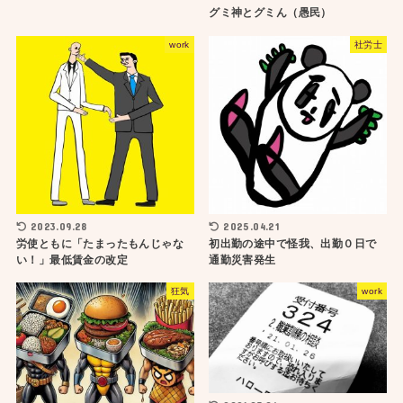
グミ神とグミん（愚民）
work
社労士
2023.09.28
2025.04.21
労使ともに「たまったもんじゃな
初出勤の途中で怪我、出勤０日で
い！」最低賃金の改定
通勤災害発生
狂気
work