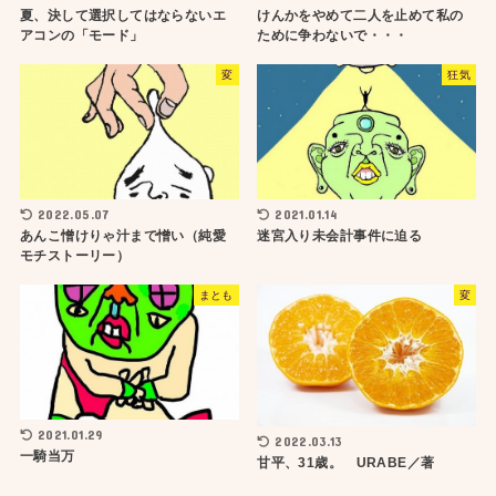
夏、決して選択してはならないエ
けんかをやめて二人を止めて私の
アコンの「モード」
ために争わないで・・・
変
狂気
2022.05.07
2021.01.14
あんこ憎けりゃ汁まで憎い（純愛
迷宮入り未会計事件に迫る
モチストーリー）
まとも
変
2021.01.29
2022.03.13
一騎当万
甘平、31歳。 URABE／著