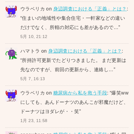
ウラベリカ
on
身辺調査における「正義」とは？
:
“
住まいの地域性や集合住宅・一軒家などの違い
だけでなく、所轄の対応にも差があるので…
”
5月 10, 21:12
ハマトラ
on
身辺調査における「正義」とは？
:
“
所持許可更新でたどりつきました。 まだ更新は
先なのですが、前回の更新から、連絡し…
”
5月 7, 16:13
ウラベリカ
on
糖尿病から私を救う手段
: “
爆笑ww
にしても、あんドーナツのあんこが邪魔だけど、
ドーナツはヨダレが・・笑
”
1月 23, 11:58