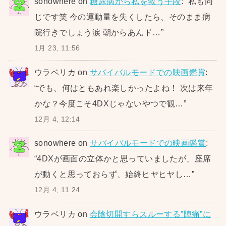
sonowhere
on
糖尿病から私を救う手段
: “
私も同
じです笑 今の運動量を失くしたら、そのまま病
院行きでしょう涙 朝からあんド…
”
1月 23, 11:56
ウラベリカ
on
サバイバルモードでの映画鑑賞
:
“
でも、何はともあれ楽しかったよね！ 次は来年
かな？今度こそ4DXじゃないやつで観…
”
12月 4, 12:14
sonowhere
on
サバイバルモードでの映画鑑賞
:
“
4DXが画面の立体かと思っていましたが、座席
が動くと思っておらず、始終ヒヤヒヤし…
”
12月 4, 11:24
ウラベリカ
on
会陰切開すらスルーする”陣痛”に