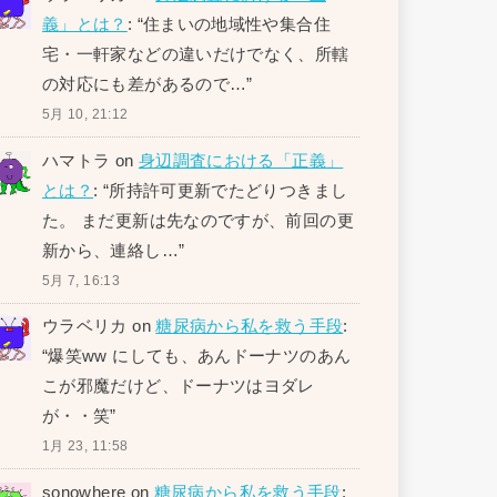
義」とは？
: “
住まいの地域性や集合住
宅・一軒家などの違いだけでなく、所轄
の対応にも差があるので…
”
5月 10, 21:12
ハマトラ
on
身辺調査における「正義」
とは？
: “
所持許可更新でたどりつきまし
た。 まだ更新は先なのですが、前回の更
新から、連絡し…
”
5月 7, 16:13
ウラベリカ
on
糖尿病から私を救う手段
:
“
爆笑ww にしても、あんドーナツのあん
こが邪魔だけど、ドーナツはヨダレ
が・・笑
”
1月 23, 11:58
sonowhere
on
糖尿病から私を救う手段
: