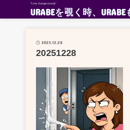
"Live dangerously"
URABEを覗く時、UR
2025.12.28
20251228