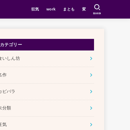
狂気
work
まとも
変
SEARCH
カテゴリー
食いしん坊
名作
カピバラ
未分類
狂気