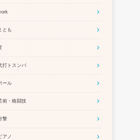
work
まとも
変
代打トスンパ
ポール
柔術・格闘技
射撃
ピアノ