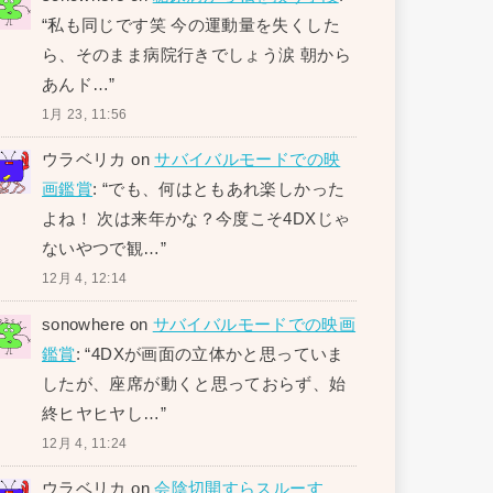
“
私も同じです笑 今の運動量を失くした
ら、そのまま病院行きでしょう涙 朝から
あんド…
”
1月 23, 11:56
ウラベリカ
on
サバイバルモードでの映
画鑑賞
: “
でも、何はともあれ楽しかった
よね！ 次は来年かな？今度こそ4DXじゃ
ないやつで観…
”
12月 4, 12:14
sonowhere
on
サバイバルモードでの映画
鑑賞
: “
4DXが画面の立体かと思っていま
したが、座席が動くと思っておらず、始
終ヒヤヒヤし…
”
12月 4, 11:24
ウラベリカ
on
会陰切開すらスルーす