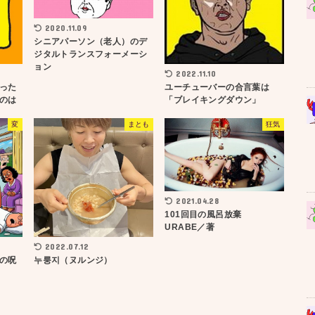
2020.11.09
シニアパーソン（老人）のデ
ジタルトランスフォーメーシ
ョン
2022.11.10
った
ユーチューバーの合言葉は
のは
「ブレイキングダウン」
変
まとも
狂気
2021.04.28
101回目の風呂放棄
URABE／著
2022.07.12
の呪
누룽지（ヌルンジ）