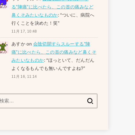
る”陣痛”に比べたら、この首の痛みなど
鼻くそみたいなものか
: “
ついに、病院へ
行くことを決めた！笑
”
11月 17, 10:48
あすか
on
会陰切開すらスルーする”陣
痛”に比べたら、この首の痛みなど鼻くそ
みたいなものか
: “
ほっといて、だんだん
よくなるもんでも無いんですよね?
”
11月 16, 11:14
検
索: