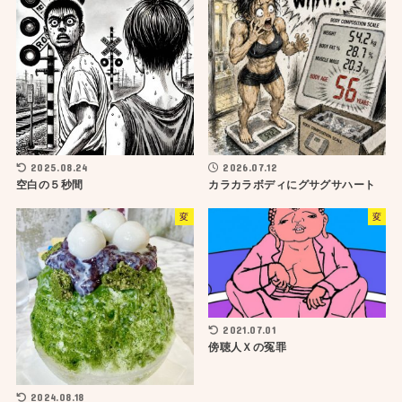
2025.08.24
2026.07.12
空白の５秒間
カラカラボディにグサグサハート
変
変
2021.07.01
傍聴人Ｘの冤罪
2024.08.18