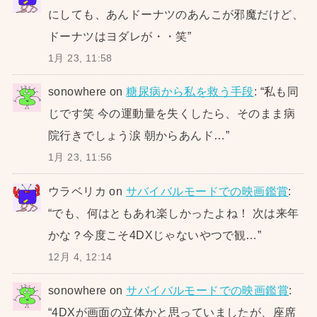
にしても、あんドーナツのあんこが邪魔だけど、
ドーナツはヨダレが・・笑
”
1月 23, 11:58
sonowhere
on
糖尿病から私を救う手段
: “
私も同
じです笑 今の運動量を失くしたら、そのまま病
院行きでしょう涙 朝からあんド…
”
1月 23, 11:56
ウラベリカ
on
サバイバルモードでの映画鑑賞
:
“
でも、何はともあれ楽しかったよね！ 次は来年
かな？今度こそ4DXじゃないやつで観…
”
12月 4, 12:14
sonowhere
on
サバイバルモードでの映画鑑賞
:
“
4DXが画面の立体かと思っていましたが、座席