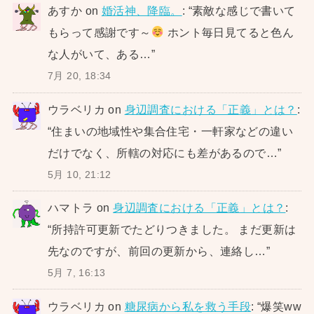
あすか
on
婚活神、降臨。
: “
素敵な感じで書いて
もらって感謝です～
ホント毎日見てると色ん
な人がいて、ある…
”
7月 20, 18:34
ウラベリカ
on
身辺調査における「正義」とは？
:
“
住まいの地域性や集合住宅・一軒家などの違い
だけでなく、所轄の対応にも差があるので…
”
5月 10, 21:12
ハマトラ
on
身辺調査における「正義」とは？
:
“
所持許可更新でたどりつきました。 まだ更新は
先なのですが、前回の更新から、連絡し…
”
5月 7, 16:13
ウラベリカ
on
糖尿病から私を救う手段
: “
爆笑ww