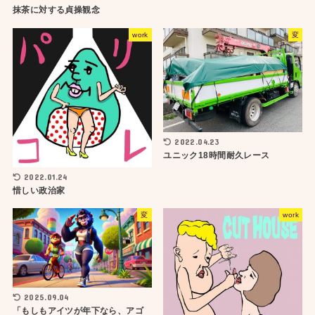
抹茶に対する貞操観念
work
変
2022.04.23
ユニック18時間耐久レース
2022.01.24
惜しい政治家
変
work
2025.09.04
「もしもアイツが年下なら、アゴ