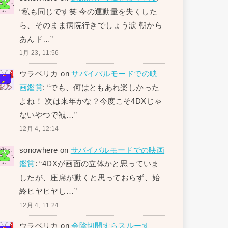
“
私も同じです笑 今の運動量を失くした
ら、そのまま病院行きでしょう涙 朝から
あんド…
”
1月 23, 11:56
ウラベリカ
on
サバイバルモードでの映
画鑑賞
: “
でも、何はともあれ楽しかった
よね！ 次は来年かな？今度こそ4DXじゃ
ないやつで観…
”
12月 4, 12:14
sonowhere
on
サバイバルモードでの映画
鑑賞
: “
4DXが画面の立体かと思っていま
したが、座席が動くと思っておらず、始
終ヒヤヒヤし…
”
12月 4, 11:24
ウラベリカ
on
会陰切開すらスルーす