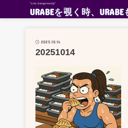
"Live dangerously"
URABEを覗く時、UR
2025.10.14
20251014