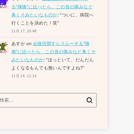
る”陣痛”に比べたら、この首の痛みなど
鼻くそみたいなものか
: “
ついに、病院へ
行くことを決めた！笑
”
11月 17, 10:48
あすか
on
会陰切開すらスルーする”陣
痛”に比べたら、この首の痛みなど鼻くそ
みたいなものか
: “
ほっといて、だんだん
よくなるもんでも無いんですよね?
”
11月 16, 11:14
検
索: