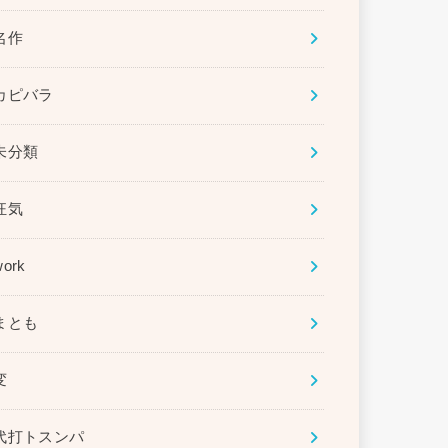
名作
カピバラ
未分類
狂気
work
まとも
変
代打トスンパ