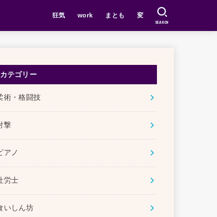
狂気
work
まとも
変
SEARCH
カテゴリー
柔術・格闘技
射撃
ピアノ
社労士
食いしん坊