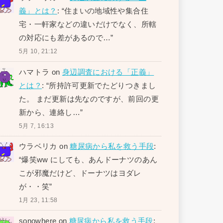
義」とは？
: “
住まいの地域性や集合住
宅・一軒家などの違いだけでなく、所轄
の対応にも差があるので…
”
5月 10, 21:12
ハマトラ
on
身辺調査における「正義」
とは？
: “
所持許可更新でたどりつきまし
た。 まだ更新は先なのですが、前回の更
新から、連絡し…
”
5月 7, 16:13
ウラベリカ
on
糖尿病から私を救う手段
:
“
爆笑ww にしても、あんドーナツのあん
こが邪魔だけど、ドーナツはヨダレ
が・・笑
”
1月 23, 11:58
sonowhere
on
糖尿病から私を救う手段
: