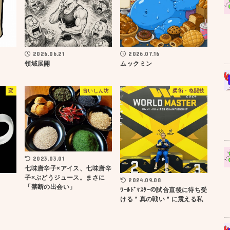
2026.06.21
2026.07.16
領域展開
ムックミン
変
食いしん坊
柔術・格闘技
2023.03.01
七味唐辛子×アイス、七味唐辛
子×ぶどうジュース。まさに
2024.09.08
「禁断の出会い」
ﾜｰﾙﾄﾞﾏｽﾀｰの試合直後に待ち受
ける＂真の戦い＂に震える私