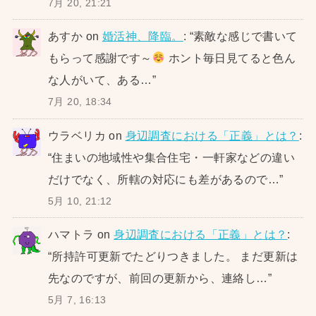
7月 20, 21:21
あすか
on
婚活神、降臨。
: “
素敵な感じで書いて
もらって感謝です～
ホント毎日見てると色ん
な人がいて、ある…
”
7月 20, 18:34
ウラベリカ
on
身辺調査における「正義」とは？
:
“
住まいの地域性や集合住宅・一軒家などの違い
だけでなく、所轄の対応にも差があるので…
”
5月 10, 21:12
ハマトラ
on
身辺調査における「正義」とは？
:
“
所持許可更新でたどりつきました。 まだ更新は
先なのですが、前回の更新から、連絡し…
”
5月 7, 16:13