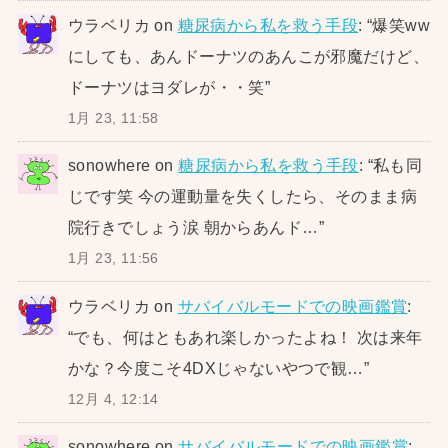
ウラベリカ
on
糖尿病から私を救う手段
: “
爆笑ww
にしても、あんドーナツのあんこが邪魔だけど、
ドーナツはヨダレが・・笑
”
1月 23, 11:58
sonowhere
on
糖尿病から私を救う手段
: “
私も同
じです笑 今の運動量を失くしたら、そのまま病
院行きでしょう涙 朝からあんド…
”
1月 23, 11:56
ウラベリカ
on
サバイバルモードでの映画鑑賞
:
“
でも、何はともあれ楽しかったよね！ 次は来年
かな？今度こそ4DXじゃないやつで観…
”
12月 4, 12:14
sonowhere
on
サバイバルモードでの映画鑑賞
: