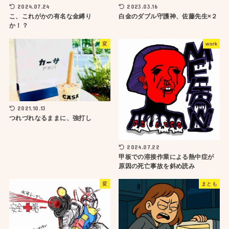
2024.07.24
2023.03.16
こ、これがかの有名な金縛り
白金のダブル守護神、佐藤先生×２
か！？
変
work
2021.10.13
つれづれなるままに、強打し
2024.07.22
甲板での溶接作業による熱中症が
原因の死亡事故を斜め読み
変
まとも