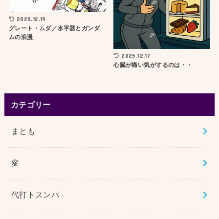
2020.12.19
グレート・ムダ／水平器とガンダ
ムの浪漫
2025.12.17
心臓が痛い気がするのは・・
カテゴリー
まとも
変
代打トスンパ