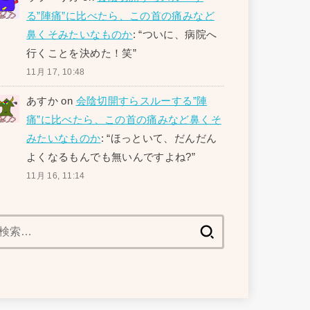
る”陣痛”に比べたら、この首の痛みなど
鼻くそみたいなものか
: “
ついに、病院へ
行くことを決めた！笑
”
11月 17, 10:48
あすか
on
会陰切開すらスルーする”陣
痛”に比べたら、この首の痛みなど鼻くそ
みたいなものか
: “
ほっといて、だんだん
よくなるもんでも無いんですよね?
”
11月 16, 11:14
検
索: