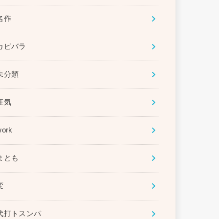
名作
カピバラ
未分類
狂気
work
まとも
変
代打トスンパ