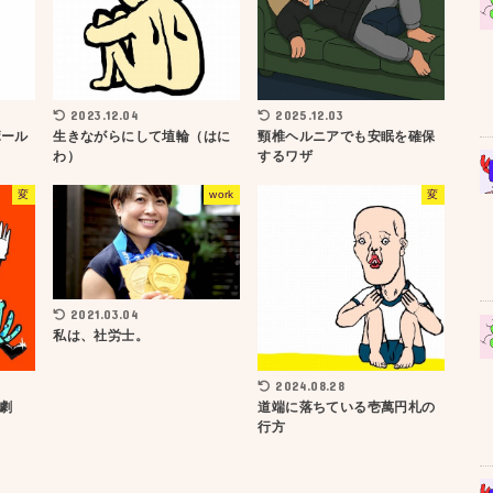
2023.12.04
2025.12.03
ボール
生きながらにして埴輪（はに
頸椎ヘルニアでも安眠を確保
わ）
するワザ
変
work
変
2021.03.04
私は、社労士。
2024.08.28
劇
道端に落ちている壱萬円札の
行方