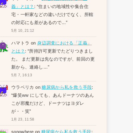
義」とは？
: “
住まいの地域性や集合住
宅・一軒家などの違いだけでなく、所轄
の対応にも差があるので…
”
5月 10, 21:12
ハマトラ
on
身辺調査における「正義」
とは？
: “
所持許可更新でたどりつきまし
た。 まだ更新は先なのですが、前回の更
新から、連絡し…
”
5月 7, 16:13
ウラベリカ
on
糖尿病から私を救う手段
:
“
爆笑ww にしても、あんドーナツのあん
こが邪魔だけど、ドーナツはヨダレ
が・・笑
”
1月 23, 11:58
sonowhere
on
糖尿病から私を救う手段
: