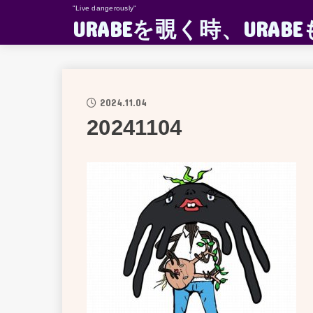
"Live dangerously"
URABEを覗く時、UR
2024.11.04
20241104