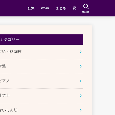
狂気
work
まとも
変
SEARCH
カテゴリー
柔術・格闘技
射撃
ピアノ
社労士
食いしん坊