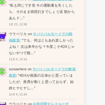
“
私も同じです笑 今の運動量を失くした
ら、そのまま病院行きでしょう涙 朝から
あんド…
”
1月 23, 11:56
ウラベリカ
on
サバイバルモードでの映
画鑑賞
: “
でも、何はともあれ楽しかった
よね！ 次は来年かな？今度こそ4DXじゃ
ないやつで観…
”
12月 4, 12:14
sonowhere
on
サバイバルモードでの映画
鑑賞
: “
4DXが画面の立体かと思っていま
したが、座席が動くと思っておらず、始
終ヒヤヒヤし…
”
12月 4, 11:24
ウラベリカ
on
会陰切開すらスルーす