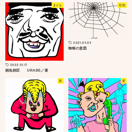
まとも
狂気
2021.09.09
蜘蛛の意図
2022.01.17
雑魚師匠 URABE／著
変
変