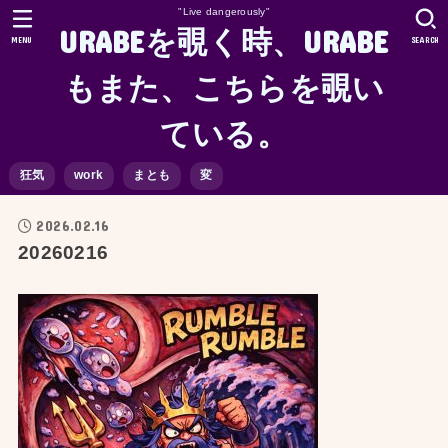
"Live dangerously"
URABEを覗く時、URABE
MENU
SEARCH
もまた、こちらを覗い
ている。
狂気
work
まとも
変
2026.02.16
20260216