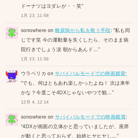
ドーナツはヨダレが・・笑
”
1月 23, 11:58
sonowhere
on
糖尿病から私を救う手段
: “
私も同
じです笑 今の運動量を失くしたら、そのまま病
院行きでしょう涙 朝からあんド…
”
1月 23, 11:56
ウラベリカ
on
サバイバルモードでの映画鑑賞
:
“
でも、何はともあれ楽しかったよね！ 次は来年
かな？今度こそ4DXじゃないやつで観…
”
12月 4, 12:14
sonowhere
on
サバイバルモードでの映画鑑賞
:
“
4DXが画面の立体かと思っていましたが、座席
が動くと思っておらず、始終ヒヤヒヤし…
”