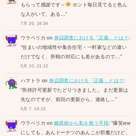
もらって感謝です～
ホント毎日見てると色ん
な人がいて、ある…
”
7月 20, 18:34
ウラベリカ
on
身辺調査における「正義」とは？
:
“
住まいの地域性や集合住宅・一軒家などの違い
だけでなく、所轄の対応にも差があるので…
”
5月 10, 21:12
ハマトラ
on
身辺調査における「正義」とは？
:
“
所持許可更新でたどりつきました。 まだ更新は
先なのですが、前回の更新から、連絡し…
”
5月 7, 16:13
ウラベリカ
on
糖尿病から私を救う手段
: “
爆笑ww
にしても、あんドーナツのあんこが邪魔だけど、