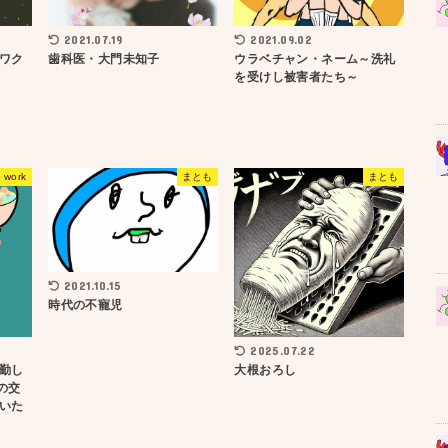
2021.07.19
2021.09.02
ワク
歯科医・大門未知子
ウラベチャン・ネーム～洗礼
を受けし被害者たち～
work
まとも
まとも
2021.10.15
時代の不寵児
2025.07.22
勤し
大根おろし
の交
いた