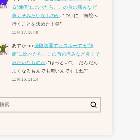
る”陣痛”に比べたら、この首の痛みなど
鼻くそみたいなものか
: “
ついに、病院へ
行くことを決めた！笑
”
11月 17, 10:48
あすか
on
会陰切開すらスルーする”陣
痛”に比べたら、この首の痛みなど鼻くそ
みたいなものか
: “
ほっといて、だんだん
よくなるもんでも無いんですよね?
”
11月 16, 11:14
検
索: