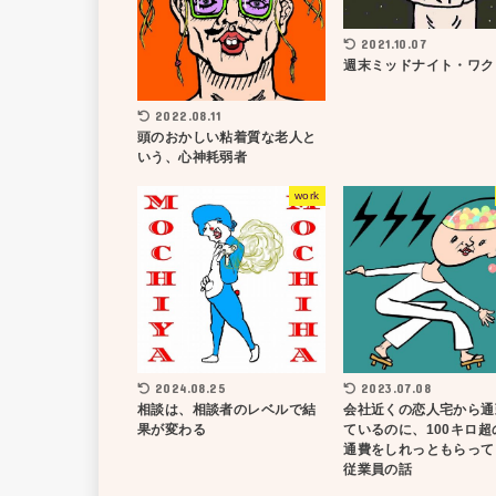
2021.10.07
週末ミッドナイト・ワク
2022.08.11
頭のおかしい粘着質な老人と
いう、心神耗弱者
work
2024.08.25
2023.07.08
相談は、相談者のレベルで結
会社近くの恋人宅から通
果が変わる
ているのに、100キロ超
通費をしれっともらって
従業員の話