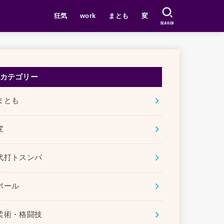
狂気
work
まとも
変
SEARCH
カテゴリー
まとも
変
代打トスンパ
ポール
柔術・格闘技