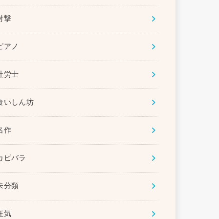
射撃
ピアノ
社労士
食いしん坊
名作
カピバラ
未分類
狂気