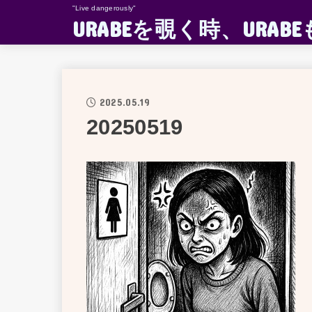
"Live dangerously"
URABEを覗く時、UR
2025.05.19
20250519