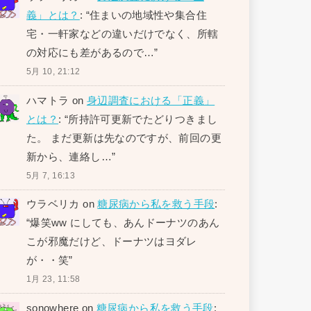
義」とは？
: “
住まいの地域性や集合住
宅・一軒家などの違いだけでなく、所轄
の対応にも差があるので…
”
5月 10, 21:12
ハマトラ
on
身辺調査における「正義」
とは？
: “
所持許可更新でたどりつきまし
た。 まだ更新は先なのですが、前回の更
新から、連絡し…
”
5月 7, 16:13
ウラベリカ
on
糖尿病から私を救う手段
:
“
爆笑ww にしても、あんドーナツのあん
こが邪魔だけど、ドーナツはヨダレ
が・・笑
”
1月 23, 11:58
sonowhere
on
糖尿病から私を救う手段
: