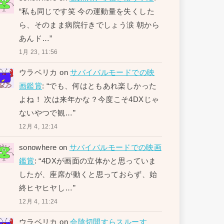
“
私も同じです笑 今の運動量を失くした
ら、そのまま病院行きでしょう涙 朝から
あんド…
”
1月 23, 11:56
ウラベリカ
on
サバイバルモードでの映
画鑑賞
: “
でも、何はともあれ楽しかった
よね！ 次は来年かな？今度こそ4DXじゃ
ないやつで観…
”
12月 4, 12:14
sonowhere
on
サバイバルモードでの映画
鑑賞
: “
4DXが画面の立体かと思っていま
したが、座席が動くと思っておらず、始
終ヒヤヒヤし…
”
12月 4, 11:24
ウラベリカ
on
会陰切開すらスルーす