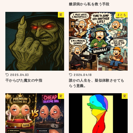
糖尿病から私を救う手段
変
まとも
2025.04.03
2026.04.18
干からびた魔女の中指
誰かの人生を、疑似体験させても
らう意義。
変
変