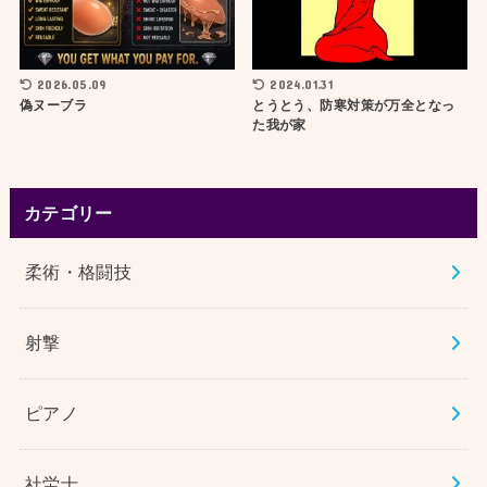
2026.05.09
2024.01.31
偽ヌーブラ
とうとう、防寒対策が万全となっ
た我が家
カテゴリー
柔術・格闘技
射撃
ピアノ
社労士