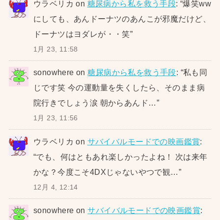
ウラベリカ
on
糖尿病から私を救う手段
: “
爆笑ww
にしても、あんドーナツのあんこが邪魔だけど、
ドーナツはヨダレが・・笑
”
1月 23, 11:58
sonowhere
on
糖尿病から私を救う手段
: “
私も同
じです笑 今の運動量を失くしたら、そのまま病
院行きでしょう涙 朝からあんド…
”
1月 23, 11:56
ウラベリカ
on
サバイバルモードでの映画鑑賞
:
“
でも、何はともあれ楽しかったよね！ 次は来年
かな？今度こそ4DXじゃないやつで観…
”
12月 4, 12:14
sonowhere
on
サバイバルモードでの映画鑑賞
: