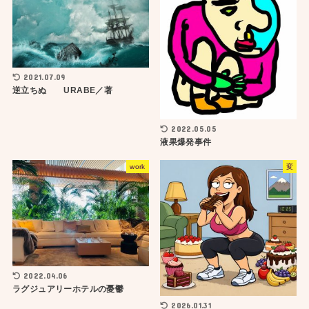
2021.07.09
逆立ちぬ URABE／著
2022.05.05
液果爆発事件
work
変
2022.04.06
ラグジュアリーホテルの憂鬱
2026.01.31