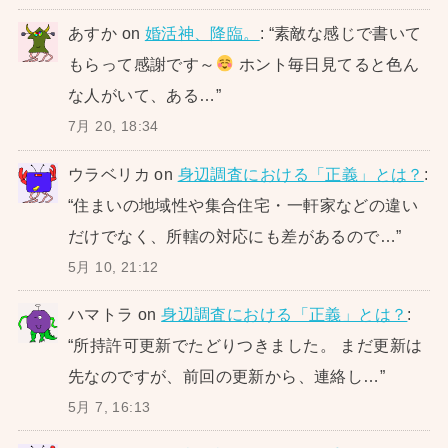
あすか
on
婚活神、降臨。
: “
素敵な感じで書いて
もらって感謝です～
ホント毎日見てると色ん
な人がいて、ある…
”
7月 20, 18:34
ウラベリカ
on
身辺調査における「正義」とは？
:
“
住まいの地域性や集合住宅・一軒家などの違い
だけでなく、所轄の対応にも差があるので…
”
5月 10, 21:12
ハマトラ
on
身辺調査における「正義」とは？
:
“
所持許可更新でたどりつきました。 まだ更新は
先なのですが、前回の更新から、連絡し…
”
5月 7, 16:13